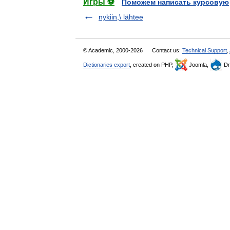
Игры ⚽
Поможем написать курсовую
nykiin,\ lähtee
© Academic, 2000-2026
Contact us:
Technical Support
,
Dictionaries export
, created on PHP,
Joomla,
Dr