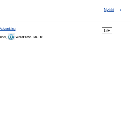
Nykki
Advertising
18+
upal,
WordPress, MODx.