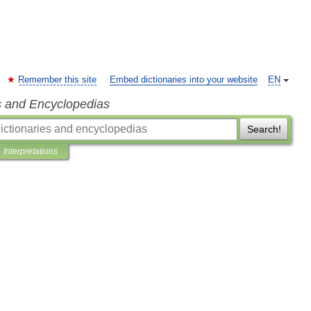
Remember this site
Embed dictionaries into your website
EN
s and Encyclopedias
Search!
Interpretations