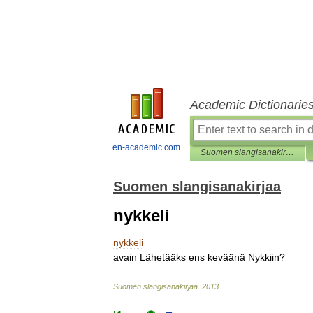
Academic Dictionarie
en-academic.com
Suomen slangisanakirjaa
Suomen slangisanakirjaa
nykkeli
nykkeli
avain
Lähetääks
ens
keväänä
Nykkiin
?
Suomen
slangisanakirjaa
.
2013
.